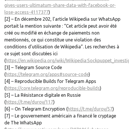
gives-users-ultimatum-share-data-with-facebook-or-
lose-access-4117377
)
[2] – En décembre 202, l’article Wikipedia sur WhatsApp
portait la mention suivante : “Cet article peut avoir été
créé ou modifié en échange de paiements non
mentionnés, ce qui constitue une violation des
conditions d’utilisation de Wikipedia”. Les recherches à
ce sujet sont discutées ici
(
https://en.wikipedia.org/wiki/Wikipedia:Sockpuppet_invest
[3] – Telegram Source Code
(
https://telegram.org/apps#source-code
)
[4] – Reproducible Builds for Telegram Apps
(
https://core.telegram.org/reproducible-builds
)
[5] – La Résistance digitale en Russie
(
https://t.me/durov/117
)
[6] – On Telegram Encryption (
https://t.me/durov/57
)
[7] – Le gouvernement américain a financé le cryptage
de The WhatsApp