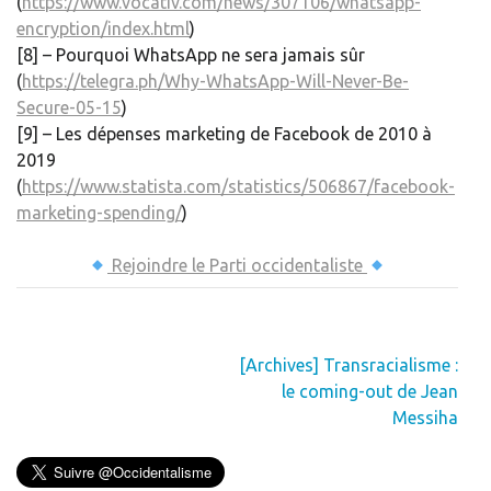
(
https://www.vocativ.com/news/307106/whatsapp-
encryption/index.html
)
[8] – Pourquoi WhatsApp ne sera jamais sûr
(
https://telegra.ph/Why-WhatsApp-Will-Never-Be-
Secure-05-15
)
[9] – Les dépenses marketing de Facebook de 2010 à
2019
(
https://www.statista.com/statistics/506867/facebook-
marketing-spending/
)
Rejoindre le Parti occidentaliste
Navigation
[Archives] Transracialisme :
de
le coming-out de Jean
l’article
Messiha